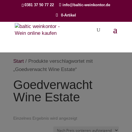
Products
0381 37 50 77 22
info@baltic-weinkontor.de
search
0-Artikel
Start
/ Produkte verschlagwortet mit
„Goedverwacht Wine Estate“
Goedverwacht
Wine Estate
Einzelnes Ergebnis wird angezeigt