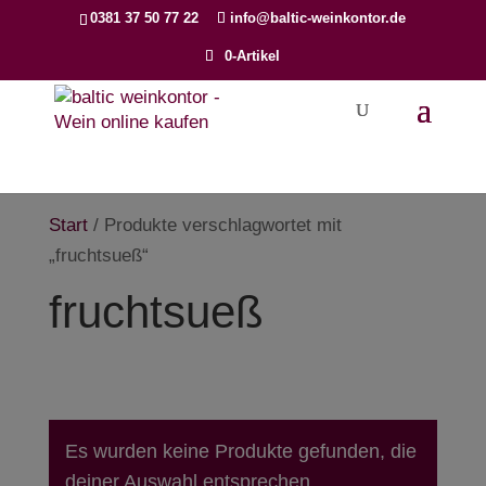
Products
0381 37 50 77 22
info@baltic-weinkontor.de
search
0-Artikel
Start
/ Produkte verschlagwortet mit
„fruchtsueß“
fruchtsueß
Es wurden keine Produkte gefunden, die
deiner Auswahl entsprechen.