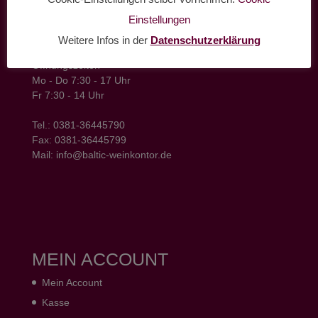
Einstellungen
baltic weinkontor - Lager
Hansestrasse 6
Weitere Infos in der
Datenschutzerklärung
18182 Bentwisch
Öffnungszeiten
Mo - Do 7:30 - 17 Uhr
Fr 7:30 - 14 Uhr
Tel.: 0381-36445790
Fax: 0381-36445799
Mail: info@baltic-weinkontor.de
MEIN ACCOUNT
Mein Account
Kasse