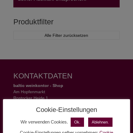
Produktfilter
Alle Filter zurücksetzen
KONTAKTDATEN
baltic weinkontor - Shop
Am Hopfenmarkt
Rostocker Heide 1
18055 Rostock
Cookie-Einstellungen
Tel.: 0381 37 50 77 22
Öffnungszeiten:
Wir verwenden Cookies.
Ok.
Ablehnen.
Mo - Fr 11 - 19 Uhr
Sa 11 - 17 Uhr
Cookie-Einstellungen selber vornehmen:
Cookie