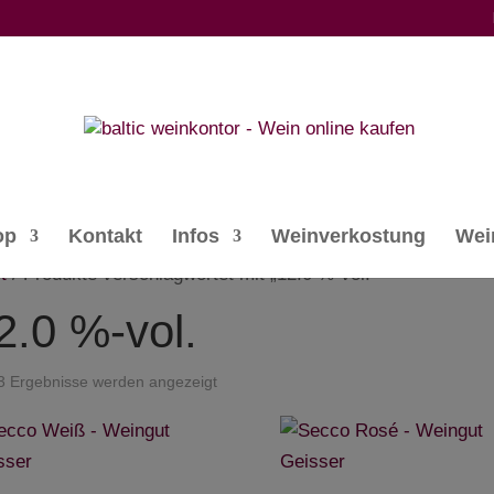
op
Kontakt
Infos
Weinverkostung
Wei
t
/ Produkte verschlagwortet mit „12.0 %-vol.“
2.0 %-vol.
Nach
 3 Ergebnisse werden angezeigt
Preis
sortiert:
aufsteigend