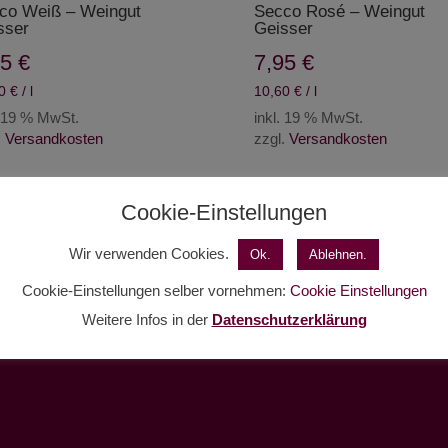
co Weiß – Weingut
Secco Rosé – Weingut
sser
Geisser
95
€
7,95
€
60
€
/
l
10,60
€
/
l
. 19 % MwSt.
inkl. 19 % MwSt.
.
Versandkosten
zzgl.
Versandkosten
Cookie-Einstellungen
Wir verwenden Cookies.
Ok.
Ablehnen.
Cookie-Einstellungen selber vornehmen:
Cookie Einstellungen
Weitere Infos in der
Datenschutzerklärung