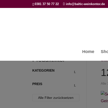
0381 37 50 77 22
info@baltic-weinkontor.de
Home
Sh
Produktfilter
Star
1
KATEGORIEN
Alle
PREIS
Alle Filter zurücksetzen