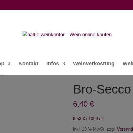
op
Kontakt
Infos
Weinverkostung
Wei
ter
Bro-Secco 
6,40
€
8,53
€
/
1000
ml
inkl. 19 % MwSt.
zzgl.
Versand