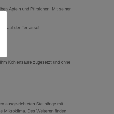
elben Äpfeln und Pfirsichen. Mit seiner
 so auf der Terrasse!
d ihm Kohlensäure zugesetzt und ohne
en ausge-richteten Steilhänge mit
es Mikroklima. Des Weiteren finden