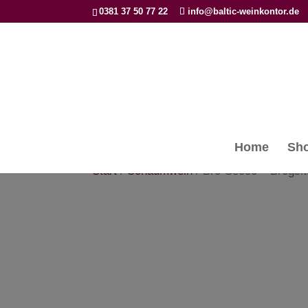
0381 37 50 77 22
info@baltic-weinkontor.de
Home
Sh
Start
/
Schaumwein
/ Bro-Secco – Brogsit