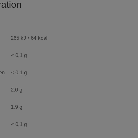
ation
265 kJ / 64 kcal
< 0,1 g
ren
< 0,1 g
2,0 g
1,9 g
< 0,1 g