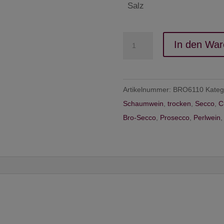
Salz
Bro-
In den War
Secco
-
Brogsitter
Artikelnummer:
BRO6110
Kateg
Menge
Schaumwein
,
trocken
,
Secco
,
C
Bro-Secco
,
Prosecco
,
Perlwein