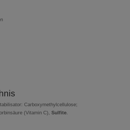
en
hnis
tabilisator: Carboxymethylcellulose;
corbinsäure (Vitamin C),
Sulfite
.