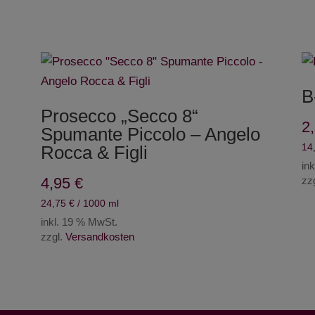
B
Prosecco „Secco 8“
2
Spumante Piccolo – Angelo
14
Rocca & Figli
in
4,95
€
zz
24,75
€
/
1000
ml
inkl. 19 % MwSt.
zzgl.
Versandkosten