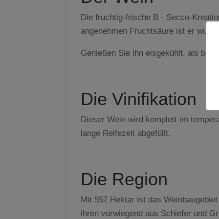
Die fruchtig-frische B · Secco-Kreatio
angenehmen Fruchtsäure ist er wunder
Genießen Sie ihn eisgekühlt, als bele
Die Vinifikation
Dieser Wein wird komplett im tempera
lange Reifezeit abgefüllt.
Die Region
Mit 557 Hektar ist das Weinbaugebiet
ihren vorwiegend aus Schiefer und G