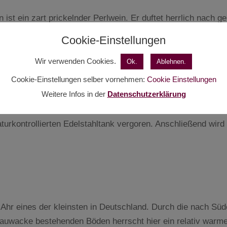
n ist ein zart prickelnder Perlwein. Er duftet herrlich nach g
bar unkompliziert, fruchtig und lebendig.
Cookie-Einstellungen
benden Begrüßungs-Apéritif, zur leichten Küche oder einfach
Wir verwenden Cookies.
Ok.
Ablehnen.
Cookie-Einstellungen selber vornehmen:
Cookie Einstellungen
Weitere Infos in der
Datenschutzerklärung
turkontrollierten Edelstahltank vergoren. Anschließend wir
 Ahr eines der kleinsten in Deutschland. Durch die nach Süd
rauwacke bestehenden Böden herrscht hier ein relativ warm