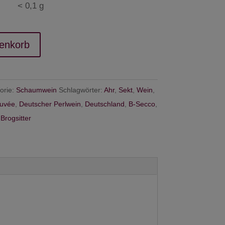
< 0,1 g
enkorb
orie:
Schaumwein
Schlagwörter:
Ahr
,
Sekt
,
Wein
,
uvée
,
Deutscher Perlwein
,
Deutschland
,
B-Secco
,
,
Brogsitter