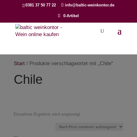
Products
0381 37 50 77 22
info@baltic-weinkontor.de
search
0-Artikel
Start
/ Produkte verschlagwortet mit „Chile“
Chile
Einzelnes Ergebnis wird angezeigt