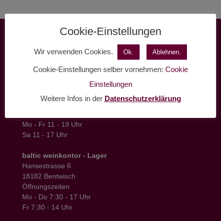
Cookie-Einstellungen
KONTAKTDATEN
Wir verwenden Cookies.
Ok.
Ablehnen.
baltic weinkontor - Shop
Cookie-Einstellungen selber vornehmen:
Cookie
Am Hopfenmarkt
Rostocker Heide 1
Einstellungen
18055 Rostock
Weitere Infos in der
Datenschutzerklärung
Tel.: 0381 37 50 77 22
Öffnungszeiten:
Mo - Fr 11 - 19 Uhr
Sa 11 - 17 Uhr
baltic weinkontor - Lager
Hansestrasse 6
18182 Bentwisch
Öffnungszeiten
Mo - Do 7:30 - 17 Uhr
Fr 7:30 - 14 Uhr