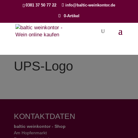
Products
0381 37 50 77 22
info@baltic-weinkontor.de
search
0-Artikel
UPS-Logo
KONTAKTDATEN
baltic weinkontor - Shop
Am Hopfenmarkt