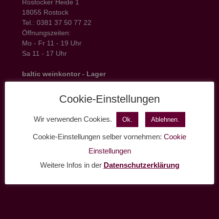
Rostocker Heide 1
18055 Rostock
Tel.: 0381 37 50 77 22
Öffnungszeiten:
Mo - Fr 11 - 19 Uhr
Sa 11 - 17 Uhr
baltic weinkontor - Lager
Hansestrasse 6
18182 Bentwisch
Cookie-Einstellungen
Öffnungszeiten
Mo - Do 7:30 - 17 Uhr
Wir verwenden Cookies.
Ok.
Ablehnen.
Fr 7:30 - 14 Uhr
Cookie-Einstellungen selber vornehmen:
Cookie
Tel.: 0381-36445790
Einstellungen
Fax: 0381-36445799
Weitere Infos in der
Datenschutzerklärung
Mail: info@baltic-weinkontor.de