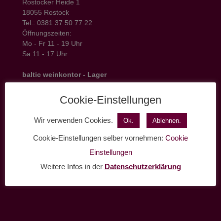
Rostocker Heide 1
18055 Rostock
Tel.: 0381 37 50 77 22
Öffnungszeiten:
Mo - Fr 11 - 19 Uhr
Sa 11 - 17 Uhr
baltic weinkontor - Lager
Hansestrasse 6
18182 Bentwisch
Cookie-Einstellungen
Öffnungszeiten
Mo - Do 7:30 - 17 Uhr
Wir verwenden Cookies.
Ok.
Ablehnen.
Fr 7:30 - 14 Uhr
Cookie-Einstellungen selber vornehmen:
Cookie
Tel.: 0381-36445790
Einstellungen
Fax: 0381-36445799
Weitere Infos in der
Datenschutzerklärung
Mail: info@baltic-weinkontor.de