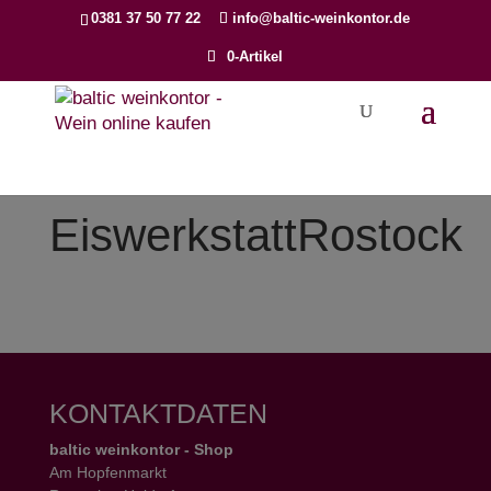
Products
0381 37 50 77 22
info@baltic-weinkontor.de
search
0-Artikel
EiswerkstattRostock
KONTAKTDATEN
baltic weinkontor - Shop
Am Hopfenmarkt