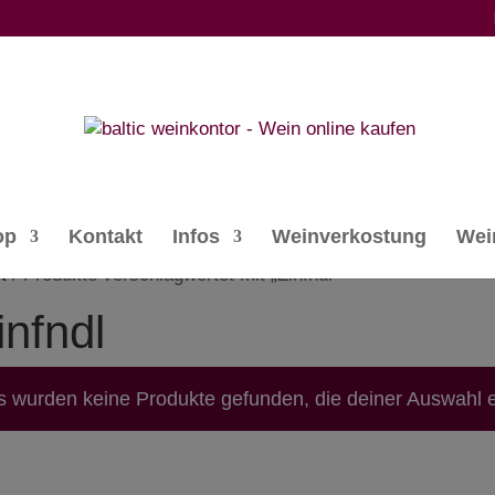
op
Kontakt
Infos
Weinverkostung
Wei
t
/ Produkte verschlagwortet mit „Zinfndl“
infndl
s wurden keine Produkte gefunden, die deiner Auswahl 