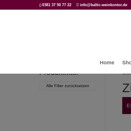
0381 37 50 77 22
info@baltic-weinkontor.de
Home
Sh
Produktfilter
Star
Z
Alle Filter zurücksetzen
E