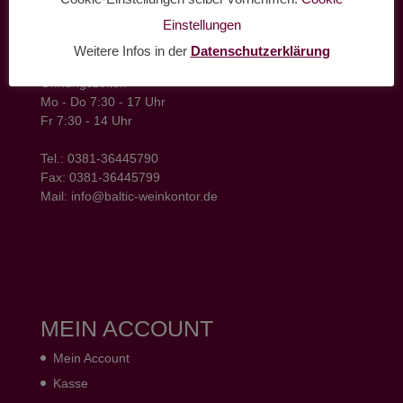
Einstellungen
baltic weinkontor - Lager
Hansestrasse 6
Weitere Infos in der
Datenschutzerklärung
18182 Bentwisch
Öffnungszeiten
Mo - Do 7:30 - 17 Uhr
Fr 7:30 - 14 Uhr
Tel.: 0381-36445790
Fax: 0381-36445799
Mail: info@baltic-weinkontor.de
MEIN ACCOUNT
Mein Account
Kasse