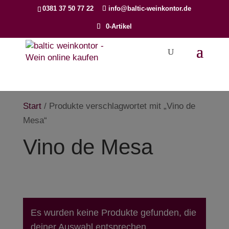
Products
0381 37 50 77 22
info@baltic-weinkontor.de
search
0-Artikel
Start
/ Produkte verschlagwortet mit „Vino de
Mesa“
Vino de Mesa
Es wurden keine Produkte gefunden, die
deiner Auswahl entsprechen.