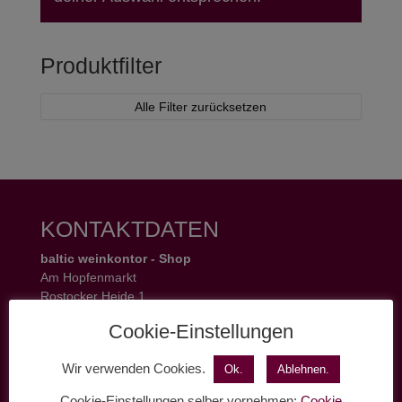
Produktfilter
Alle Filter zurücksetzen
KONTAKTDATEN
baltic weinkontor - Shop
Am Hopfenmarkt
Rostocker Heide 1
18055 Rostock
Cookie-Einstellungen
Tel.: 0381 37 50 77 22
Öffnungszeiten:
Wir verwenden Cookies.
Ok.
Ablehnen.
Mo - Fr 11 - 19 Uhr
Sa 11 - 17 Uhr
Cookie-Einstellungen selber vornehmen:
Cookie