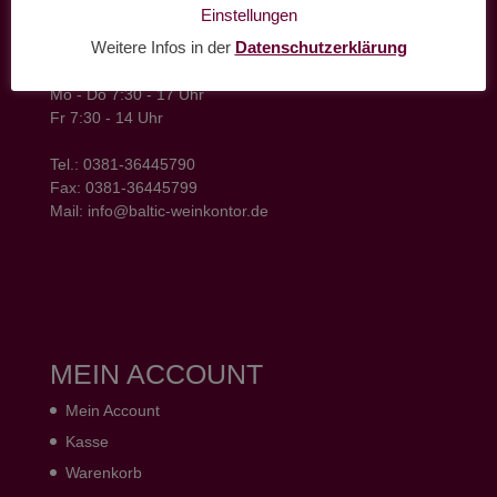
baltic weinkontor - Lager
Einstellungen
Hansestrasse 6
Weitere Infos in der
Datenschutzerklärung
18182 Bentwisch
Öffnungszeiten
Mo - Do 7:30 - 17 Uhr
Fr 7:30 - 14 Uhr
Tel.: 0381-36445790
Fax: 0381-36445799
Mail: info@baltic-weinkontor.de
MEIN ACCOUNT
Mein Account
Kasse
Warenkorb