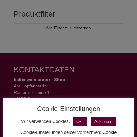
Produktfilter
Alle Filter zurücksetzen
KONTAKTDATEN
baltic weinkontor - Shop
Am Hopfenmarkt
Rostocker Heide 1
18055 Rostock
Tel.: 0381 37 50 77 22
Cookie-Einstellungen
Öffnungszeiten:
Mo - Fr 11 - 19 Uhr
Wir verwenden Cookies.
Ok.
Ablehnen.
Sa 11 - 17 Uhr
Cookie-Einstellungen selber vornehmen:
Cookie