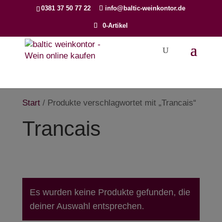
Products
0381 37 50 77 22
info@baltic-weinkontor.de
search
0-Artikel
Start
/ Produkte verschlagwortet mit „Trancais“
Trancais
Es wurden keine Produkte gefunden, die
deiner Auswahl entsprechen.