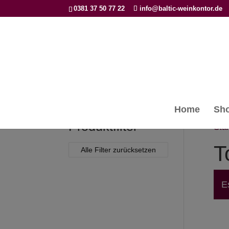
0381 37 50 77 22
info@baltic-weinkontor.de
Home
Sh
Produktfilter
Star
T
Alle Filter zurücksetzen
E