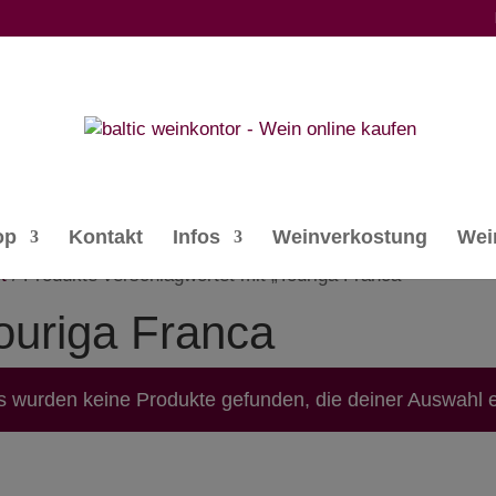
op
Kontakt
Infos
Weinverkostung
Wei
t
/ Produkte verschlagwortet mit „Touriga Franca“
ouriga Franca
s wurden keine Produkte gefunden, die deiner Auswahl 