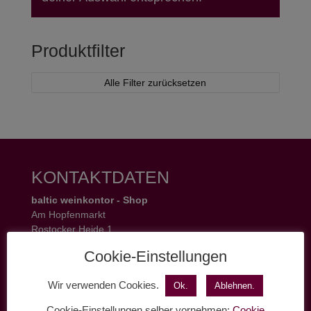
Produktfilter
Alle Filter zurücksetzen
KONTAKTDATEN
baltic weinkontor - Shop
Am Hopfenmarkt
Rostocker Heide 1
18055 Rostock
Cookie-Einstellungen
Tel.: 0381 37 50 77 22
Öffnungszeiten:
Wir verwenden Cookies.
Ok.
Ablehnen.
Mo - Fr 11 - 19 Uhr
Sa 11 - 17 Uhr
Cookie-Einstellungen selber vornehmen:
Cookie