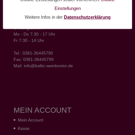
Einstellungen
baltic weinkontor - Lager
Hansestrasse 6
Weitere Infos in der
Datenschutzerklärung
18182 Bentwisch
Öffnungszeiten
Mo - Do 7:30 - 17 Uhr
Fr 7:30 - 14 Uhr
Tel.: 0381-36445790
Fax: 0381-36445799
Mail: info@baltic-weinkontor.de
MEIN ACCOUNT
Mein Account
Kasse