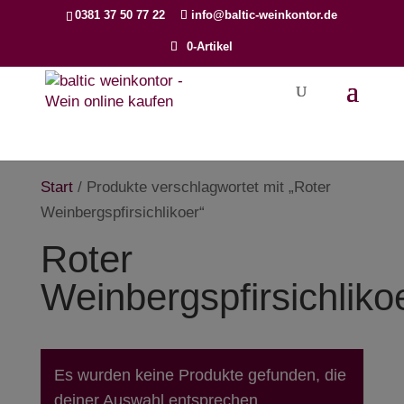
Products
0381 37 50 77 22
info@baltic-weinkontor.de
search
0-Artikel
Start
/ Produkte verschlagwortet mit „Roter
Weinbergspfirsichlikoer“
Roter
Weinbergspfirsichliko
Es wurden keine Produkte gefunden, die
deiner Auswahl entsprechen.