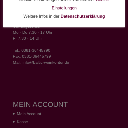
Einstellungen
baltic weinkontor - Lager
Hansestrasse 6
Weitere Infos in der
Datenschutzerklärung
18182 Bentwisch
Öffnungszeiten
Mo - Do 7:30 - 17 Uhr
Fr 7:30 - 14 Uhr
Tel.: 0381-36445790
Fax: 0381-36445799
Mail: info@baltic-weinkontor.de
MEIN ACCOUNT
Mein Account
Kasse