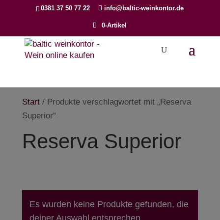
Products
0381 37 50 77 22
info@baltic-weinkontor.de
search
0-Artikel
Start
/ Produkte verschlagwortet mit „Reserva
Superior“
Reserva Superior
Es wurden keine Produkte gefunden, die
deiner Auswahl entsprechen.