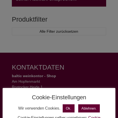
Produktfilter
Alle Filter zurücksetzen
KONTAKTDATEN
baltic weinkontor - Shop
Am Hopfenmarkt
Rostocker Heide 1
18055 Rostock
Cookie-Einstellungen
Tel.: 0381 37 50 77 22
Öffnungszeiten:
Wir verwenden Cookies.
Ok.
Ablehnen.
Mo - Fr 11 - 19 Uhr
Sa 11 - 17 Uhr
Cookie-Einstellungen selber vornehmen:
Cookie