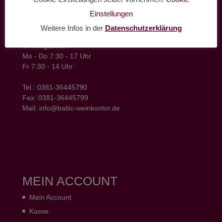
Einstellungen
baltic weinkontor - Lager
Hansestrasse 6
Weitere Infos in der
Datenschutzerklärung
18182 Bentwisch
Öffnungszeiten
Mo - Do 7:30 - 17 Uhr
Fr 7:30 - 14 Uhr
Tel.: 0381-36445790
Fax: 0381-36445799
Mail: info@baltic-weinkontor.de
MEIN ACCOUNT
Mein Account
Kasse