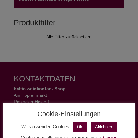
Produktfilter
Alle Filter zurücksetzen
KONTAKTDATEN
baltic weinkontor - Shop
Am Hopfenmarkt
Rostocker Heide 1
18055 Rostock
Cookie-Einstellungen
Tel.: 0381 37 50 77 22
Öffnungszeiten:
Wir verwenden Cookies.
Ok.
Ablehnen.
Mo - Fr 11 - 19 Uhr
Sa 11 - 17 Uhr
Cookie-Einstellungen selber vornehmen:
Cookie