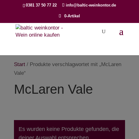
Products
0381 37 50 77 22
info@baltic-weinkontor.de
search
0-Artikel
Start
/ Produkte verschlagwortet mit „McLaren
Vale“
McLaren Vale
Es wurden keine Produkte gefunden, die
deiner Auswahl entsprechen.