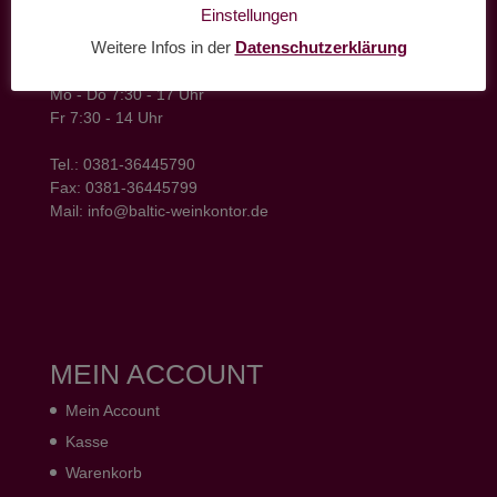
baltic weinkontor - Lager
Einstellungen
Hansestrasse 6
Weitere Infos in der
Datenschutzerklärung
18182 Bentwisch
Öffnungszeiten
Mo - Do 7:30 - 17 Uhr
Fr 7:30 - 14 Uhr
Tel.: 0381-36445790
Fax: 0381-36445799
Mail: info@baltic-weinkontor.de
MEIN ACCOUNT
Mein Account
Kasse
Warenkorb