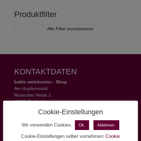
Produktfilter
Alle Filter zurücksetzen
KONTAKTDATEN
baltic weinkontor - Shop
Am Hopfenmarkt
Rostocker Heide 1
18055 Rostock
Tel.: 0381 37 50 77 22
Cookie-Einstellungen
Öffnungszeiten:
Mo - Fr 11 - 19 Uhr
Wir verwenden Cookies.
Ok.
Ablehnen.
Sa 11 - 17 Uhr
Cookie-Einstellungen selber vornehmen:
Cookie