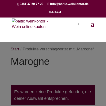
Products
0381 37 50 77 22
info@baltic-weinkontor.de
search
0-Artikel
Start
/ Produkte verschlagwortet mit „Marogne“
Marogne
Es wurden keine Produkte gefunden, die
deiner Auswahl entsprechen.