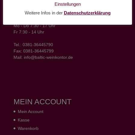
baltic weinkontor - Lager
Einstellungen
Hansestrasse 6
Weitere Infos in der
Datenschutzerklärung
18182 Bentwisch
Öffnungszeiten
Mo - Do 7:30 - 17 Uhr
Fr 7:30 - 14 Uhr
Tel.: 0381-36445790
Fax: 0381-36445799
Mail: info@baltic-weinkontor.de
MEIN ACCOUNT
Mein Account
Kasse
Warenkorb