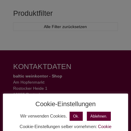
Produktfilter
Alle Filter zurücksetzen
KONTAKTDATEN
baltic weinkontor - Shop
Am Hopfenmarkt
Rostocker Heide 1
18055 Rostock
Tel.: 0381 37 50 77 22
Cookie-Einstellungen
Öffnungszeiten:
Mo - Fr 11 - 19 Uhr
Wir verwenden Cookies.
Ok.
Ablehnen.
Sa 11 - 17 Uhr
Cookie-Einstellungen selber vornehmen:
Cookie