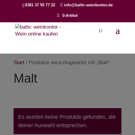
Products
0381 37 50 77 22
info@baltic-weinkontor.de
search
0-Artikel
Start
/ Produkte verschlagwortet mit „Malt“
Malt
Es wurden keine Produkte gefunden, die
deiner Auswahl entsprechen.