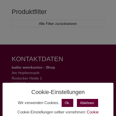
Produktfilter
Alle Filter zurücksetzen
KONTAKTDATEN
baltic weinkontor - Shop
Am Hopfenmarkt
Rostocker Heide 1
18055 Rostock
Tel.: 0381 37 50 77 22
Cookie-Einstellungen
Öffnungszeiten:
Mo - Fr 11 - 19 Uhr
Wir verwenden Cookies.
Ok.
Ablehnen.
Sa 11 - 17 Uhr
Cookie-Einstellungen selber vornehmen:
Cookie