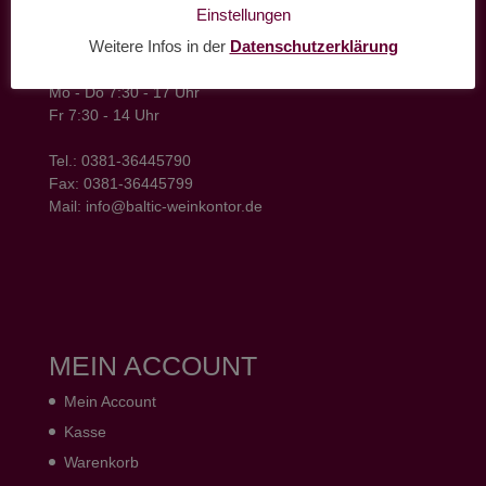
baltic weinkontor - Lager
Einstellungen
Hansestrasse 6
Weitere Infos in der
Datenschutzerklärung
18182 Bentwisch
Öffnungszeiten
Mo - Do 7:30 - 17 Uhr
Fr 7:30 - 14 Uhr
Tel.: 0381-36445790
Fax: 0381-36445799
Mail: info@baltic-weinkontor.de
MEIN ACCOUNT
Mein Account
Kasse
Warenkorb