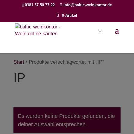
Products
0381 37 50 77 22
info@baltic-weinkontor.de
search
0-Artikel
Start
/ Produkte verschlagwortet mit „IP“
IP
Es wurden keine Produkte gefunden, die
deiner Auswahl entsprechen.