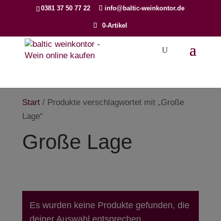
Products
0381 37 50 77 22
info@baltic-weinkontor.de
search
0-Artikel
Start
/ Produkte verschlagwortet mit „Große
Lage“
Große Lage
Es wurden keine Produkte gefunden, die
deiner Auswahl entsprechen.