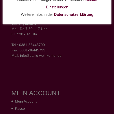
Einstellungen
baltic weinkontor - Lager
Hansestrasse 6
Weitere Infos in der
Datenschutzerklärung
18182 Bentwisch
Öffnungszeiten
Mo - Do 7:30 - 17 Uhr
Fr 7:30 - 14 Uhr
Tel.: 0381-36445790
Fax: 0381-36445799
Mail: info@baltic-weinkontor.de
MEIN ACCOUNT
Mein Account
Kasse