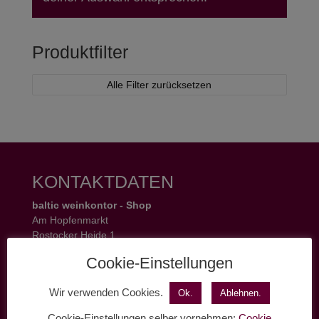
Produktfilter
Alle Filter zurücksetzen
KONTAKTDATEN
baltic weinkontor - Shop
Am Hopfenmarkt
Rostocker Heide 1
18055 Rostock
Cookie-Einstellungen
Tel.: 0381 37 50 77 22
Öffnungszeiten:
Wir verwenden Cookies.
Ok.
Ablehnen.
Mo - Fr 11 - 19 Uhr
Sa 11 - 17 Uhr
Cookie-Einstellungen selber vornehmen:
Cookie