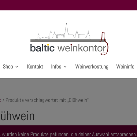
Shop
Kontakt
Infos
Weinverkostung
Weininfo
t
/ Produkte verschlagwortet mit „Glühwein“
lühwein
 wurden keine Produkte gefunden, die deiner Auswahl entsprechen.