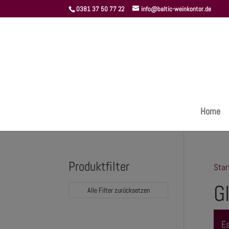
0381 37 50 77 22
info@baltic-weinkontor.de
Home
Produktfilter
Star
G
Alle Filter zurücksetzen
Es