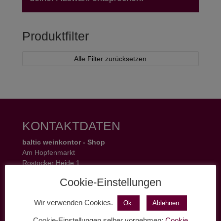
Produktfilter
Alle Filter zurücksetzen
KONTAKTDATEN
baltic weinkontor - Shop
Am Hopfenmarkt
Rostocker Heide 1
18055 Rostock
Cookie-Einstellungen
Tel.: 0381 37 50 77 22
Öffnungszeiten:
Wir verwenden Cookies.
Ok.
Ablehnen.
Mo - Fr 11 - 19 Uhr
Sa 11 - 17 Uhr
Cookie-Einstellungen selber vornehmen:
Cookie