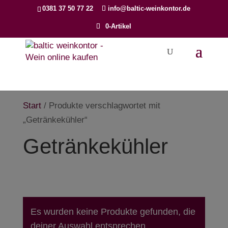
Products
0381 37 50 77 22
info@baltic-weinkontor.de
search
0-Artikel
Start
/ Produkte verschlagwortet mit
„Getränkekühler“
Getränkekühler
Es wurden keine Produkte gefunden, die
deiner Auswahl entsprechen.