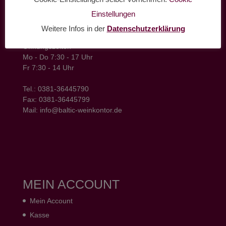
Einstellungen
baltic weinkontor - Lager
Hansestrasse 6
Weitere Infos in der
Datenschutzerklärung
18182 Bentwisch
Öffnungszeiten
Mo - Do 7:30 - 17 Uhr
Fr 7:30 - 14 Uhr
Tel.: 0381-36445790
Fax: 0381-36445799
Mail: info@baltic-weinkontor.de
MEIN ACCOUNT
Mein Account
Kasse