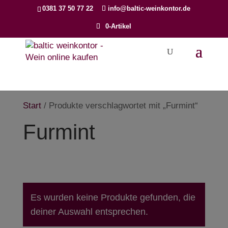
Products
0381 37 50 77 22
info@baltic-weinkontor.de
search
0-Artikel
Start
/ Produkte verschlagwortet mit „Furmint“
Furmint
Es wurden keine Produkte gefunden, die
deiner Auswahl entsprechen.