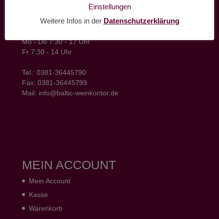
baltic weinkontor - Lager
Einstellungen
Hansestrasse 6
Weitere Infos in der
Datenschutzerklärung
18182 Bentwisch
Öffnungszeiten
Mo - Do 7:30 - 17 Uhr
Fr 7:30 - 14 Uhr
Tel.: 0381-36445790
Fax: 0381-36445799
Mail: info@baltic-weinkontor.de
MEIN ACCOUNT
Mein Account
Kasse
Warenkorb