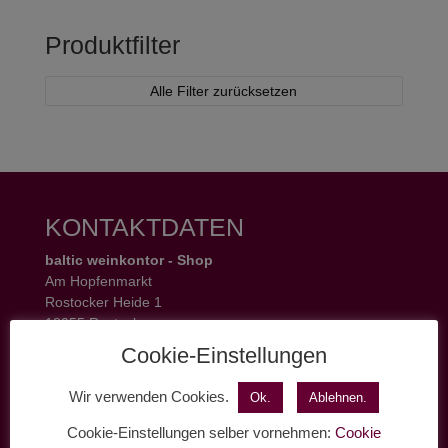
Produktfilter
Alle Filter zurücksetzen
KONTAKTDATEN
baltic weinkontor - Shop
Am Hopfenmarkt
Rostocker Heide 1
18055 Rostock
Tel.: 0381 37 50 77 22
Cookie-Einstellungen
Öffnungszeiten:
Mo - Fr 11 - 19 Uhr
Wir verwenden Cookies.
Ok.
Ablehnen.
Sa 11 - 17 Uhr
Cookie-Einstellungen selber vornehmen:
Cookie