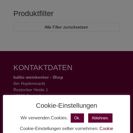
Produktfilter
Alle Filter zurücksetzen
KONTAKTDATEN
baltic weinkontor - Shop
Am Hopfenmarkt
Rostocker Heide 1
18055 Rostock
Tel.: 0381 37 50 77 22
Cookie-Einstellungen
Öffnungszeiten:
Mo - Fr 11 - 19 Uhr
Wir verwenden Cookies.
Ok.
Ablehnen.
Sa 11 - 17 Uhr
Cookie-Einstellungen selber vornehmen:
Cookie