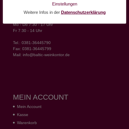
baltic weinkontor - Lager
Einstellungen
Hansestrasse 6
Weitere Infos in der
Datenschutzerklärung
18182 Bentwisch
Öffnungszeiten
Mo - Do 7:30 - 17 Uhr
Fr 7:30 - 14 Uhr
Tel.: 0381-36445790
Fax: 0381-36445799
Mail: info@baltic-weinkontor.de
MEIN ACCOUNT
Mein Account
Kasse
Warenkorb