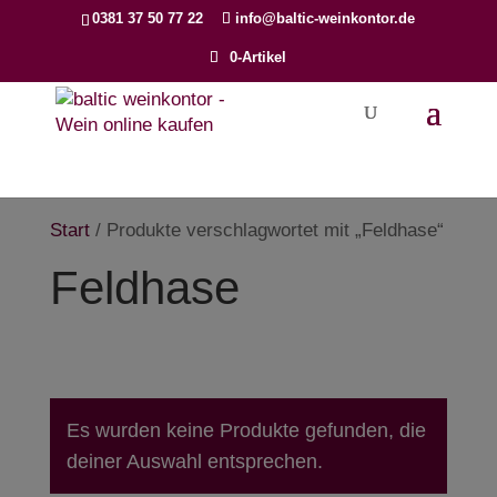
Products
0381 37 50 77 22
info@baltic-weinkontor.de
search
0-Artikel
Start
/ Produkte verschlagwortet mit „Feldhase“
Feldhase
Es wurden keine Produkte gefunden, die
deiner Auswahl entsprechen.