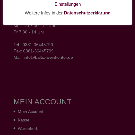
baltic weinkontor - Lager
Einstellungen
Hansestrasse 6
Weitere Infos in der
Datenschutzerklärung
18182 Bentwisch
Öffnungszeiten
Mo - Do 7:30 - 17 Uhr
Fr 7:30 - 14 Uhr
Tel.: 0381-36445790
Fax: 0381-36445799
Mail: info@baltic-weinkontor.de
MEIN ACCOUNT
Mein Account
Kasse
Warenkorb