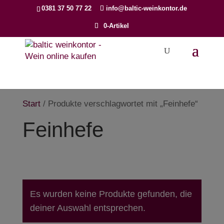
Products
0381 37 50 77 22
info@baltic-weinkontor.de
search
0-Artikel
Start
/ Produkte verschlagwortet mit „Feinhefe“
Feinhefe
Es wurden keine Produkte gefunden, die
deiner Auswahl entsprechen.