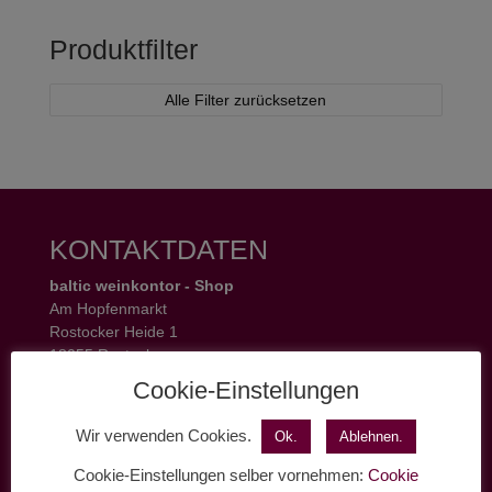
Produktfilter
Alle Filter zurücksetzen
KONTAKTDATEN
baltic weinkontor - Shop
Am Hopfenmarkt
Rostocker Heide 1
18055 Rostock
Tel.: 0381 37 50 77 22
Cookie-Einstellungen
Öffnungszeiten:
Mo - Fr 11 - 19 Uhr
Wir verwenden Cookies.
Ok.
Ablehnen.
Sa 11 - 17 Uhr
Cookie-Einstellungen selber vornehmen:
Cookie