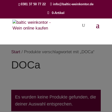
Products
0381 37 50 77 22
info@baltic-weinkontor.de
search
0-Artikel
Start
/ Produkte verschlagwortet mit „DOCa“
DOCa
Es wurden keine Produkte gefunden, die
deiner Auswahl entsprechen.