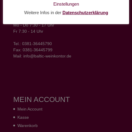
baltic weinkontor - Lager
Einstellungen
Hansestrasse 6
Weitere Infos in der
Datenschutzerklärung
18182 Bentwisch
Öffnungszeiten
Mo - Do 7:30 - 17 Uhr
Fr 7:30 - 14 Uhr
Tel.: 0381-36445790
Fax: 0381-36445799
Mail: info@baltic-weinkontor.de
MEIN ACCOUNT
Mein Account
Kasse
Warenkorb