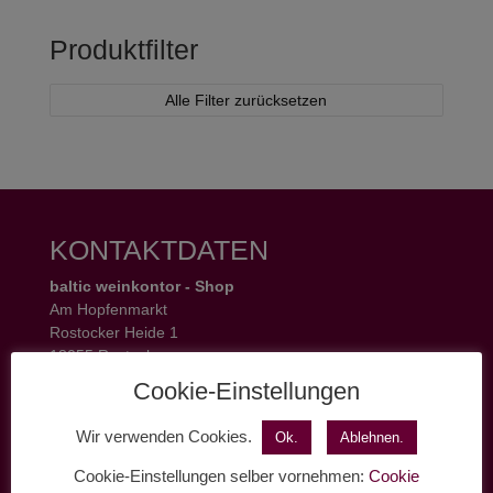
Produktfilter
Alle Filter zurücksetzen
KONTAKTDATEN
baltic weinkontor - Shop
Am Hopfenmarkt
Rostocker Heide 1
18055 Rostock
Tel.: 0381 37 50 77 22
Cookie-Einstellungen
Öffnungszeiten:
Mo - Fr 11 - 19 Uhr
Wir verwenden Cookies.
Ok.
Ablehnen.
Sa 11 - 17 Uhr
Cookie-Einstellungen selber vornehmen:
Cookie