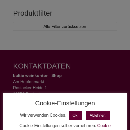
Produktfilter
Alle Filter zurücksetzen
KONTAKTDATEN
baltic weinkontor - Shop
Am Hopfenmarkt
Rostocker Heide 1
18055 Rostock
Tel.: 0381 37 50 77 22
Cookie-Einstellungen
Öffnungszeiten:
Mo - Fr 11 - 19 Uhr
Wir verwenden Cookies.
Ok.
Ablehnen.
Sa 11 - 17 Uhr
Cookie-Einstellungen selber vornehmen:
Cookie