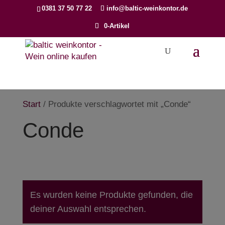
Products
0381 37 50 77 22
info@baltic-weinkontor.de
search
0-Artikel
Start
/ Produkte verschlagwortet mit „Conde“
Conde
Es wurden keine Produkte gefunden, die
deiner Auswahl entsprechen.