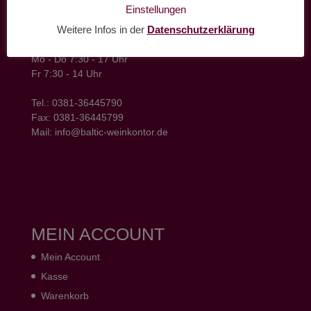
baltic weinkontor - Lager
Einstellungen
Hansestrasse 6
Weitere Infos in der
Datenschutzerklärung
18182 Bentwisch
Öffnungszeiten
Mo - Do 7:30 - 17 Uhr
Fr 7:30 - 14 Uhr
Tel.: 0381-36445790
Fax: 0381-36445799
Mail: info@baltic-weinkontor.de
MEIN ACCOUNT
Mein Account
Kasse
Warenkorb