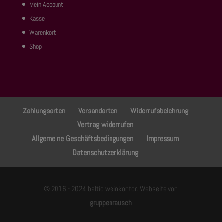
Mein Account
Kasse
Warenkorb
Shop
Zahlungsarten
Versandarten
Widerrufsbelehrung
Vertrag widerrufen
Allgemeine Geschäftsbedingungen
Impressum
Datenschutzerklärung
© 2016 - 2024 baltic weinkontor. Webseite von
gruppenrausch