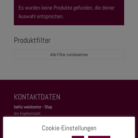
Es wurden keine Produkte gefunden, die deiner
Auswahl entsprechen.
Produktfilter
Alle Filter zurücksetzen
KONTAKTDATEN
baltic weinkontor - Shop
Am Hopfenmarkt
Rostocker Heide 1
18055 Rostock
Cookie-Einstellungen
Tel.: 0381 37 50 77 22