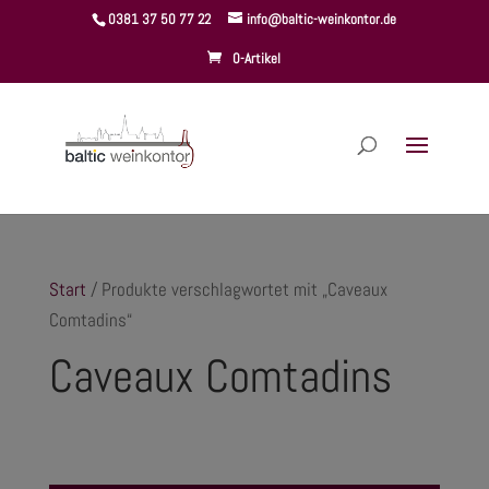
0381 37 50 77 22
info@baltic-weinkontor.de
Products
search
0-Artikel
Start
/ Produkte verschlagwortet mit „Caveaux
Comtadins“
Caveaux Comtadins