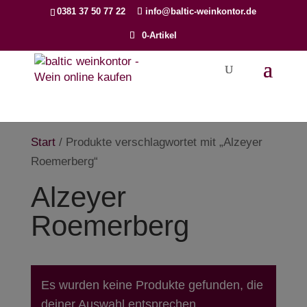
Products
0381 37 50 77 22
info@baltic-weinkontor.de
search
0-Artikel
Start
/ Produkte verschlagwortet mit „Alzeyer
Roemerberg“
Alzeyer
Roemerberg
Es wurden keine Produkte gefunden, die
deiner Auswahl entsprechen.