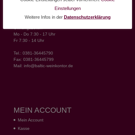
Einstellungen
baltic weinkontor - Lager
Hansestrasse 6
Weitere Infos in der
Datenschutzerklärung
18182 Bentwisch
Öffnungszeiten
Mo - Do 7:30 - 17 Uhr
Fr 7:30 - 14 Uhr
Tel.: 0381-36445790
Fax: 0381-36445799
Mail: info@baltic-weinkontor.de
MEIN ACCOUNT
Mein Account
Kasse