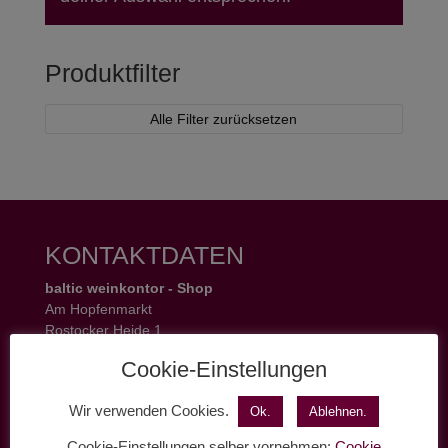
Produktfilter
Alle Filter zurücksetzen
KONTAKTDATEN
baltic weinkontor - Shop
Am Hopfenmarkt
Rostocker Heide 1
18055 Rostock
Cookie-Einstellungen
Tel.: 0381 37 50 77 22
Öffnungszeiten:
Wir verwenden Cookies.
Ok.
Ablehnen.
Mo - Fr 11 - 19 Uhr
Sa 11 - 17 Uhr
Cookie-Einstellungen selber vornehmen:
Cookie